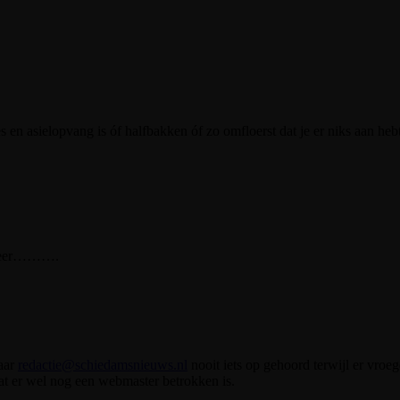
s en asielopvang is óf halfbakken óf zo omfloerst dat je er niks aan heb
.
s meer……….
aar
redactie@schiedamsnieuws.nl
nooit iets op gehoord terwijl er vroeg
at er wel nog een webmaster betrokken is.