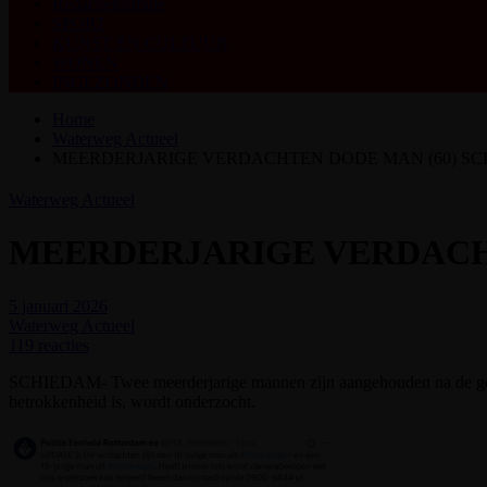
Redactieformule
SPORT
KUNST EN CULTUUR
WONEN
INGEZONDEN
Home
Waterweg Actueel
MEERDERJARIGE VERDACHTEN DODE MAN (60) S
Waterweg Actueel
MEERDERJARIGE VERDACH
5 januari 2026
Waterweg Actueel
119 reacties
SCHIEDAM- Twee meerderjarige mannen zijn aangehouden na de gewel
betrokkenheid is, wordt onderzocht.