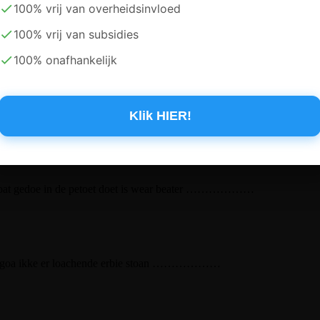
100% vrij van overheidsinvloed
 ! ……………
100% vrij van subsidies
100% onafhankelijk
p paak’n, nie moe. Joe paak’n zie laoter zultkop. Gij zult oewen wiefk
Klik HIER!
 em te plezier’n Jaon.
t doat gedoe in de petoet doet is wear beater ………………
n , goa ikke er loachende erbie stoan ………………