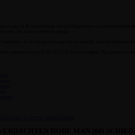
r kwam bij de hulpdiensten een melding binnen van een reanimatie in
te niet. De man overleed ter plekke.
’s bekeken. Zo wordt gedacht aan een vechtpartij, ruzie of mishandeli
 Vooral materiaal tussen 11.45 en 12.30 uur kan helpen. Tips kunnen w
end)
opend)
pend)
nd)
eopend)
HTGEVERS ACHTER ONDERZOEK
VERDACHTEN DODE MAN (60) SCHIE