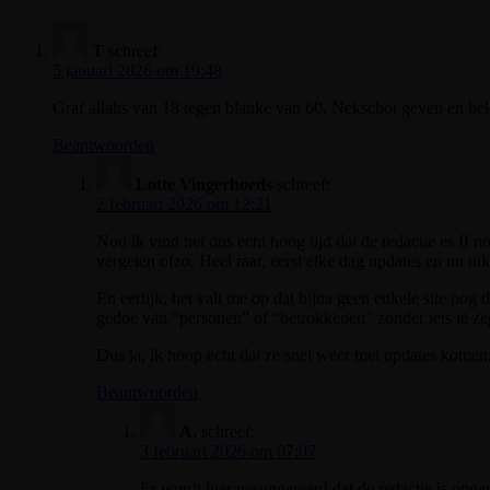
T
schreef:
5 januari 2026 om 19:48
Graf allahs van 18 tegen blanke van 60. Nekschot geven en he
Beantwoorden
Lotte Vingerhoeds
schreef:
2 februari 2026 om 12:21
Nou ik vind het dus echt hoog tijd dat de redactie es ff 
vergeten ofzo. Heel raar, eerst elke dag updates en nu nik
En eerlijk, het valt me op dat bijna geen enkele site nog d
gedoe van “personen” of “betrokkenen” zonder iets te ze
Dus ja, ik hoop echt dat ze snel weer met updates komen, 
Beantwoorden
A.
schreef:
3 februari 2026 om 07:07
Er wordt hier gesuggereerd dat de redactie is opger