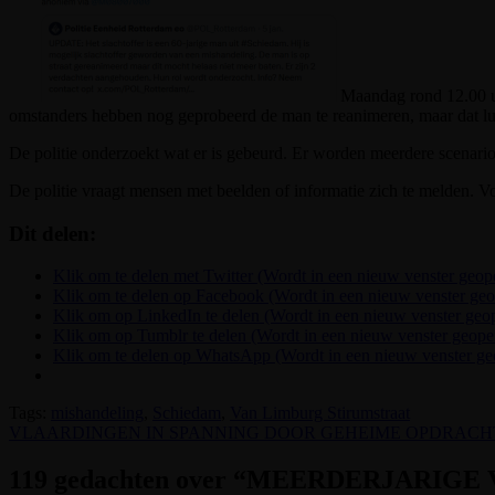
Maandag rond 12.00 uu
omstanders hebben nog geprobeerd de man te reanimeren, maar dat luk
De politie onderzoekt wat er is gebeurd. Er worden meerdere scenario
De politie vraagt mensen met beelden of informatie zich te melden.
Dit delen:
Klik om te delen met Twitter (Wordt in een nieuw venster geop
Klik om te delen op Facebook (Wordt in een nieuw venster ge
Klik om op LinkedIn te delen (Wordt in een nieuw venster geo
Klik om op Tumblr te delen (Wordt in een nieuw venster geope
Klik om te delen op WhatsApp (Wordt in een nieuw venster g
Tags:
mishandeling
,
Schiedam
,
Van Limburg Stirumstraat
Bericht
VLAARDINGEN IN SPANNING DOOR GEHEIME OPDRAC
navigatie
119 gedachten over “
MEERDERJARIGE 