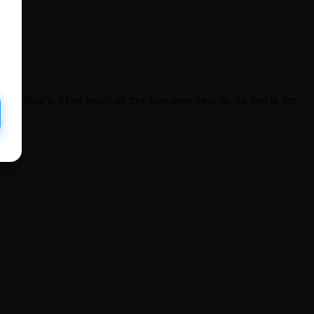
e wel miss’n. Maor hedde gij met Jaop gene medelie, die hed in den