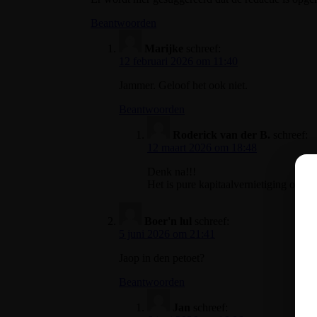
Beantwoorden
Marijke
schreef:
12 februari 2026 om 11:40
Jammer. Geloof het ook niet.
Beantwoorden
Roderick van der B.
schreef:
12 maart 2026 om 18:48
Denk na!!!
Het is pure kapitaalvernietiging om di
Boer'n lul
schreef:
5 juni 2026 om 21:41
Jaop in den petoet?
Beantwoorden
Jan
schreef: