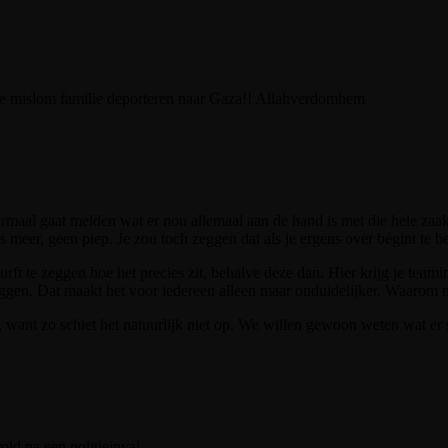
le mislom familie deporteren naar Gaza!! Allahverdomhem
normaal gaat melden wat er nou allemaal aan de hand is met die hele zaak
s meer, geen piep. Je zou toch zeggen dat als je ergens over begint te be
urft te zeggen hoe het precies zit, behalve deze dan. Hier krijg je tenmin
ggen. Dat maakt het voor iedereen alleen maar onduidelijker. Waarom m
want zo schiet het natuurlijk niet op. We willen gewoon weten wat er s
old na een politieinval.