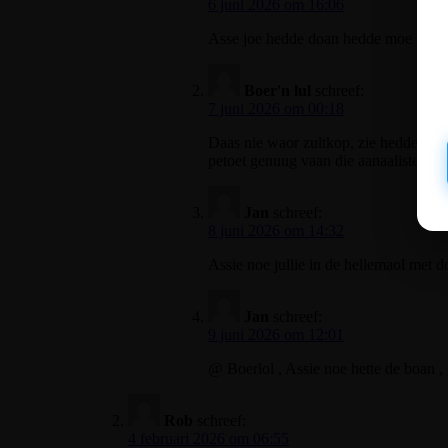
6 juni 2026 om 16:06
Asse joe hedde doan hedde moe
Boer'n lul
schreef:
7 juni 2026 om 00:18
Daas nie waor zultkop, zie hedden Jao
petoet genuug vaan die aanaalisten um
Jan
schreef:
8 juni 2026 om 14:32
Assie noe jullie in de hellemaol me
Jan
schreef:
9 juni 2026 om 12:01
@ Boerlol , Assie noe hette de boa
Rob
schreef:
4 februari 2026 om 06:55