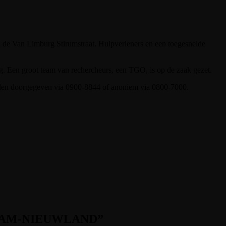
 de Van Limburg Stirumstraat. Hulpverleners en een toegesnelde
ng. Een groot team van rechercheurs, een TGO, is op de zaak gezet.
orden doorgegeven via 0900-8844 of anoniem via 0800-7000.
DAM-NIEUWLAND
”